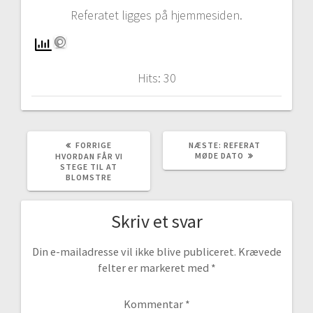
Referatet ligges på hjemmesiden.
Hits: 30
FORRIGE
NÆSTE
FORRIGE
NÆSTE:
REFERAT
INDLÆG:
INDLÆG:
MØDE DATO
HVORDAN FÅR VI
STEGE TIL AT
BLOMSTRE
Skriv et svar
Din e-mailadresse vil ikke blive publiceret.
Krævede
felter er markeret med
*
Kommentar
*