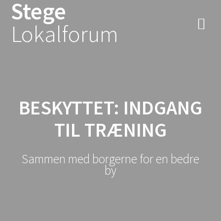
Stege
Skip
to
Lokalforum
content
BESKYTTET: INDGANG
TIL TRÆNING
Sammen med borgerne for en bedre
by